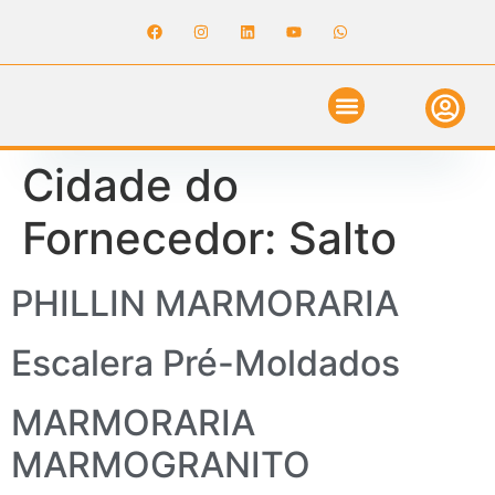
ANUNCIE NO GUIA
REVISTA DIGITAL
SOLICITE ORÇAMENTO
RELATÓRIO DE OBRAS
Cidade do
Fornecedor:
Salto
PHILLIN MARMORARIA
Escalera Pré-Moldados
MARMORARIA
MARMOGRANITO