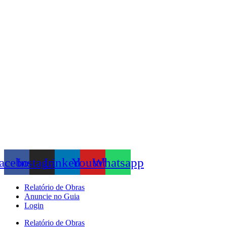
Skip
to
content
acebook
Instagram
Linkedin
Youtube
Whatsapp
Relatório de Obras
Anuncie no Guia
Login
Relatório de Obras