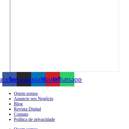
acebook
Instagram
Linkedin
Youtube
Whatsapp
Quem somos
Anuncie seu Negócio
Blog
Revista Digital
Contato
Política de privacidade