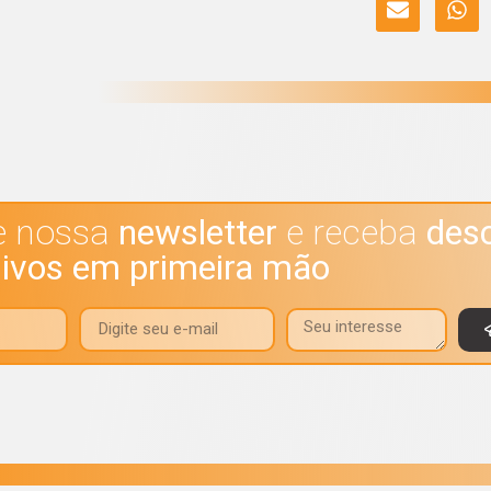
e nossa
newsletter
e receba
des
sivos em primeira mão