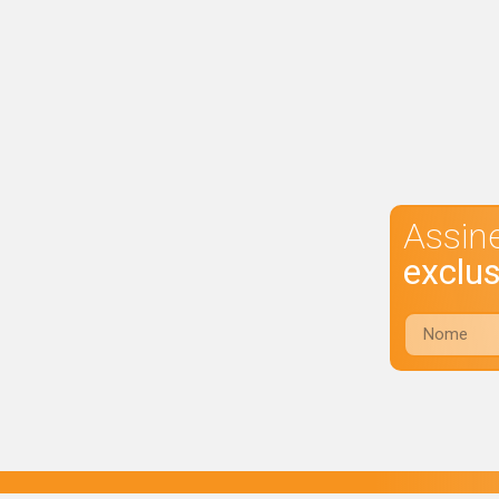
Assin
exclu