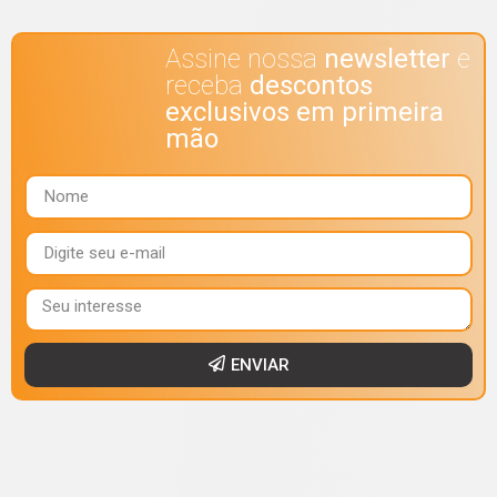
Assine nossa
newsletter
e
receba
descontos
exclusivos em primeira
mão
ENVIAR