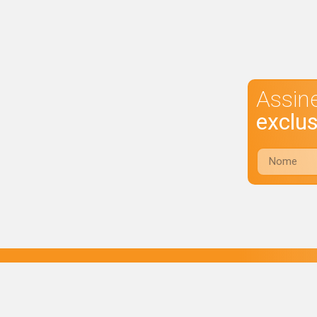
Assin
exclu