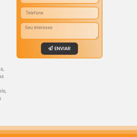
ENVIAR
s,
as.
lo,
s