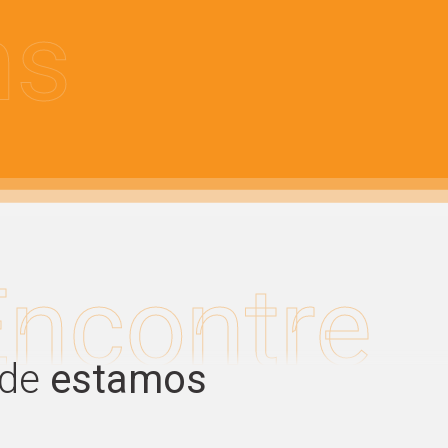
ns
Encontre
de
estamos