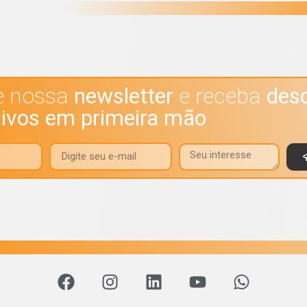
e nossa
newsletter
e receba
des
sivos em primeira mão