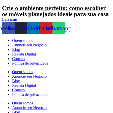
Crie o ambiente perfeito: como escolher
os móveis planejados ideais para sua casa
Leia mais
acebook
Instagram
Linkedin
Youtube
Whatsapp
Quem somos
Anuncie seu Negócio
Blog
Revista Digital
Contato
Política de privacidade
Quem somos
Anuncie seu Negócio
Blog
Revista Digital
Contato
Política de privacidade
Quem somos
Anuncie seu Negócio
Blog