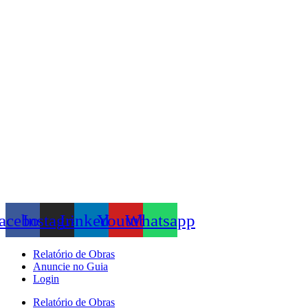
Skip
to
content
acebook
Instagram
Linkedin
Youtube
Whatsapp
Relatório de Obras
Anuncie no Guia
Login
Relatório de Obras