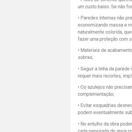
um custo baixo. Se não fo
• Paredes internas não pr
economizando massa e mão
naturalmente colorida, que
fazer uma proteção com si
• Materiais de acabament
sobras;
• Seguir a linha da pared
requer mais recortes, imp
• Os azulejos não precisa
complementação;
• Evitar esquadrias desne
podem eventualmente subst
• No entulho da obra pode
cada peneirada de areia p