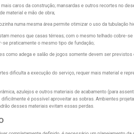
s mais caros da construção; mansardas e outros recortes no des
e material e mão de obra;
cozinha numa mesma área permite otimizar o uso da tubulação hid
stam menos que casas térreas; com o mesmo telhado cobre-se 
zar-se praticamente o mesmo tipo de fundação;
tes como adega e salão de jogos somente devem ser previstos
rtes dificulta a execução do serviço, requer mais material e rep
râmica, azulejos e outros materiais de acabamento (para assen
s dificilmente é possível aproveitar as sobras. Ambientes proj
drão desses materiais evitam essas perdas.
o
tiver completamente definido, é necessário um planejamento da 