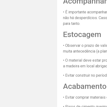
Acompanha
• É importante acompanhar
não há desperdícios. Caso
para tanto.
Estocagem
• Observar o prazo de va
muita antecedência (a pla
• O material deve estar pr
a madeira em local abrigad
• Evitar construir no perí
Acabamento
• Evitar comprar materiais
• Pisos de cimento queim