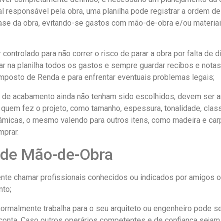
al responsável pela obra, uma planilha pode registrar a ordem d
fase da obra, evitando-se gastos com mão-de-obra e/ou materia
r controlado para não correr o risco de parar a obra por falta de 
r na planilha todos os gastos e sempre guardar recibos e notas 
Imposto de Renda e para enfrentar eventuais problemas legais;
 de acabamento ainda não tenham sido escolhidos, devem ser an
quem fez o projeto, como tamanho, espessura, tonalidade, class
âmicas, o mesmo valendo para outros itens, como madeira e ca
mprar.
 de Mão-de-Obra
nte chamar profissionais conhecidos ou indicados por amigos ou
nto;
 normalmente trabalha para o seu arquiteto ou engenheiro pode 
nta. Caso outros operários competentes e de confiança sejam c