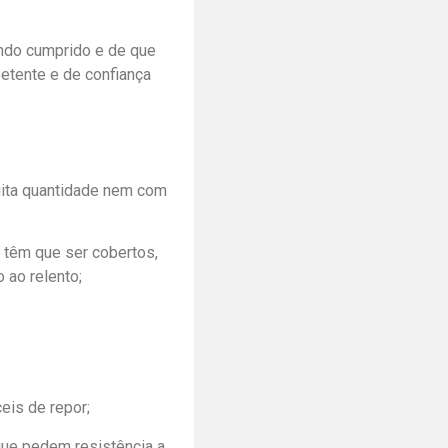
endo cumprido e de que
etente e de confiança
uita quantidade nem com
o têm que ser cobertos,
 ao relento;
eis de repor;
que pedem resistência a