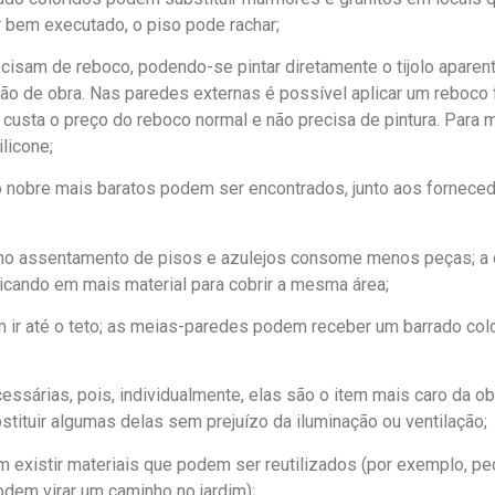
r bem executado, o piso pode rachar;
ecisam de reboco, podendo-se pintar diretamente o tijolo aparent
 de obra. Nas paredes externas é possível aplicar um reboco f
 custa o preço do reboco normal e não precisa de pintura. Para 
licone;
o nobre mais baratos podem ser encontrados, junto aos fornec
e no assentamento de pisos e azulejos consome menos peças; a 
licando em mais material para cobrir a mesma área;
m ir até o teto; as meias-paredes podem receber um barrado col
cessárias, pois, individualmente, elas são o item mais caro da 
ituir algumas delas sem prejuízo da iluminação ou ventilação;
m existir materiais que podem ser reutilizados (por exemplo, p
odem virar um caminho no jardim);