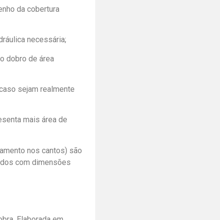
enho da cobertura
ráulica necessária;
o dobro de área
 caso sejam realmente
resenta mais área de
tamento nos cantos) são
etados com dimensões
obra. Elaborada em