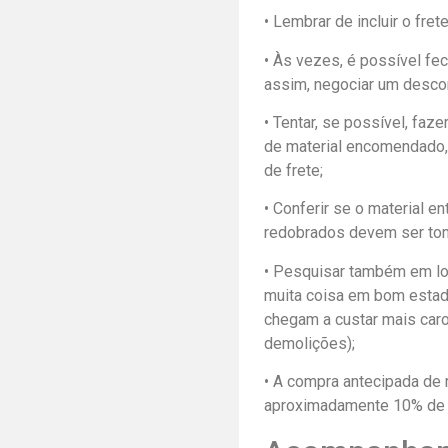
• Lembrar de incluir o fre
• Às vezes, é possível fe
assim, negociar um descon
• Tentar, se possível, faz
de material encomendado, 
de frete;
• Conferir se o material 
redobrados devem ser tom
• Pesquisar também em loj
muita coisa em bom estado
chegam a custar mais caro
demolições);
• A compra antecipada de
aproximadamente 10% de s