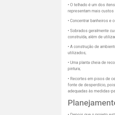
• O telhado é um dos iten
representam mais custos d
• Concentrar banheiros e 
• Sobrados geralmente cu
construída, além de utili
• A construção de ambien
utilizados;
• Uma planta cheia de reco
pintura;
• Recortes em pisos de ce
fonte de desperdício, poi
adequadas às medidas-pa
Planejament
• Depois que o projeto es