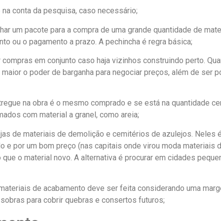
te na conta da pesquisa, caso necessário;
char um pacote para a compra de uma grande quantidade de materi
to ou o pagamento a prazo. A pechincha é regra básica;
er compras em conjunto caso haja vizinhos construindo perto. Qu
maior o poder de barganha para negociar preços, além de ser po
entregue na obra é o mesmo comprado e se está na quantidade ce
ados com material a granel, como areia;
as de materiais de demolição e cemitérios de azulejos. Neles é
 e por um bom preço (nas capitais onde virou moda materiais d
 que o material novo. A alternativa é procurar em cidades peque
 materiais de acabamento deve ser feita considerando uma mar
obras para cobrir quebras e consertos futuros;