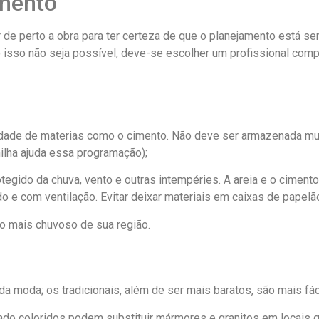
mento
 de perto a obra para ter certeza de que o planejamento está s
 isso não seja possível, deve-se escolher um profissional comp
lidade de materias como o cimento. Não deve ser armazenada m
nilha ajuda essa programação);
otegido da chuva, vento e outras intempéries. A areia e o ciment
o e com ventilação. Evitar deixar materiais em caixas de papelão
odo mais chuvoso de sua região.
 da moda; os tradicionais, além de ser mais baratos, são mais fác
ado coloridos podem substituir mármores e granitos em locais 