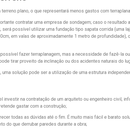
m terreno plano, o que representará menos gastos com terrapla
importante contratar uma empresa de sondagem; caso o resultado
l, será possível utilizar uma fundação tipo sapata corrida (uma l
 60cm, em valas de aproximadamente 1 metro de profundidade)
 possível fazer terraplanagem, mas a necessidade de fazê-la ou
pode tirar proveito da inclinação ou dos acidentes naturais do lug
e, uma solução pode ser a utilização de uma estrutura independe
 investir na contratação de um arquiteto ou engenheiro civil, in
pretende gastar com a construção;
recer todas as dúvidas até o fim. É muito mais fácil e barato sol
to do que derrubar paredes durante a obra;