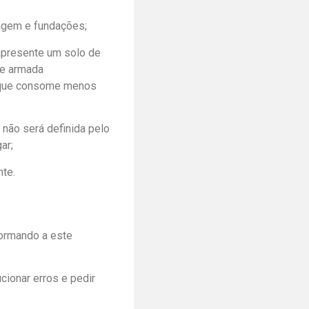
nagem e fundações;
 apresente um solo de
aje armada
, que consome menos
 não será definida pelo
ar;
nte.
formando a este
ucionar erros e pedir