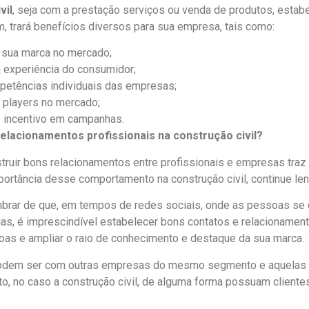
vil
, seja com a prestação serviços ou venda de produtos, estab
 trará benefícios diversos para sua empresa, tais como:
a sua marca no mercado;
a experiência do consumidor;
ompetências individuais das empresas;
s players no mercado;
e incentivo em campanhas.
relacionamentos profissionais na construção civil?
ruir bons relacionamentos entre profissionais e empresas traz 
portância desse comportamento na construção civil, continue le
embrar de que, em tempos de redes sociais, onde as pessoas s
as, é imprescindível estabelecer bons contatos e relacionamento
as e ampliar o raio de conhecimento e destaque da sua marca
odem ser com outras empresas do mesmo segmento e aquelas
 no caso a construção civil, de alguma forma possuam cliente