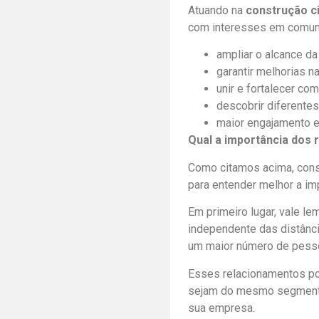
Atuando na
construção ci
com interesses em comum,
ampliar o alcance d
garantir melhorias n
unir e fortalecer c
descobrir diferente
maior engajamento 
Qual a importância dos 
Como citamos acima, const
para entender melhor a im
Em primeiro lugar, vale l
independente das distânci
um maior número de pesso
Esses relacionamentos p
sejam do mesmo segmento,
sua empresa.