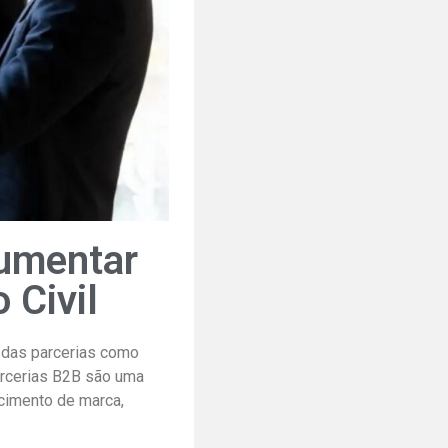
aumentar
 Civil
 das parcerias como
arcerias B2B são uma
ecimento de marca,