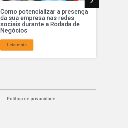
Patrocinador Diamante:
Rodada
Descubra como destacar sua
da Con
empresa na 5ª Rodada de
de net
Negócios
na 5ª 
Leia mais
Leia 
Política de privacidade