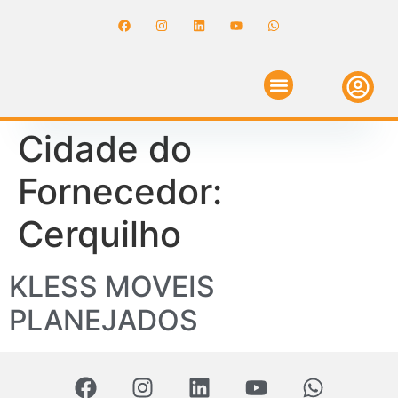
ANUNCIE NO GUIA
REVISTA DIGITAL
SOLICITE ORÇAMENTO
RELATÓRIO DE OBRAS
Cidade do
Fornecedor:
Cerquilho
KLESS MOVEIS
PLANEJADOS