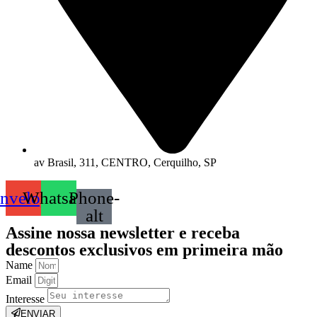
av Brasil, 311, CENTRO, Cerquilho, SP
nvelope
Whatsapp
Phone-
alt
Assine nossa
newsletter
e receba
descontos exclusivos em primeira mão
Name
Email
Interesse
ENVIAR