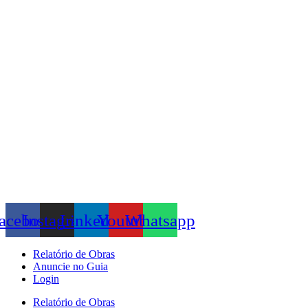
Skip
to
content
acebook
Instagram
Linkedin
Youtube
Whatsapp
Relatório de Obras
Anuncie no Guia
Login
Relatório de Obras