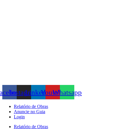
Skip
to
content
acebook
Instagram
Linkedin
Youtube
Whatsapp
Relatório de Obras
Anuncie no Guia
Login
Relatório de Obras