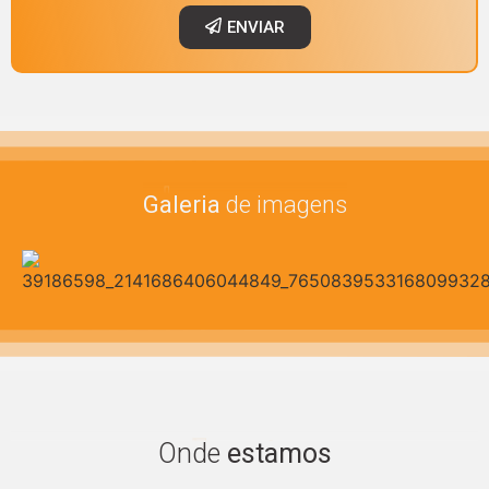
ENVIAR
Imagens
Galeria
de imagens
Encontre
Onde
estamos