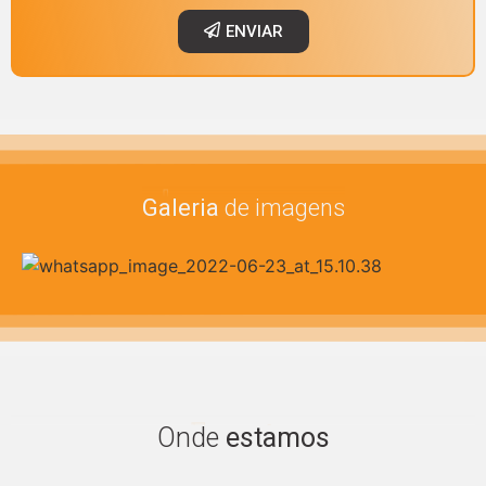
ENVIAR
Imagens
Galeria
de imagens
Encontre
Onde
estamos