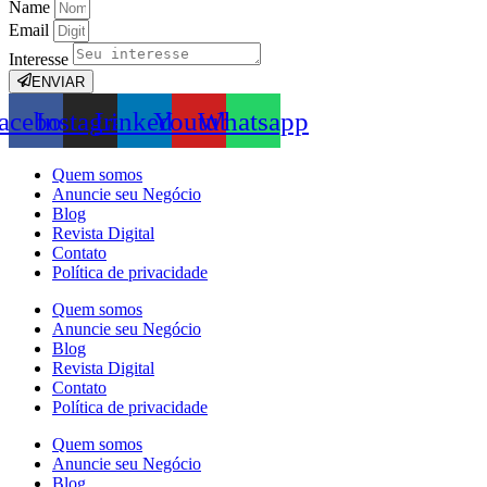
Name
Email
Interesse
ENVIAR
acebook
Instagram
Linkedin
Youtube
Whatsapp
Quem somos
Anuncie seu Negócio
Blog
Revista Digital
Contato
Política de privacidade
Quem somos
Anuncie seu Negócio
Blog
Revista Digital
Contato
Política de privacidade
Quem somos
Anuncie seu Negócio
Blog