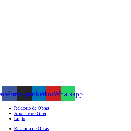
Skip
to
content
acebook
Instagram
Linkedin
Youtube
Whatsapp
Relatório de Obras
Anuncie no Guia
Login
Relatório de Obras