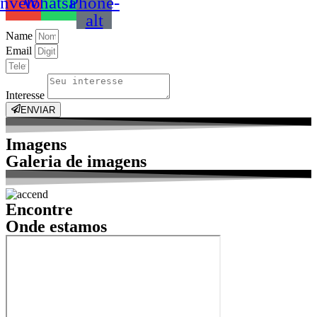
nvelope
Whatsapp
Phone-
alt
Name
Email
Interesse
ENVIAR
Imagens
Galeria
de imagens
Encontre
Onde
estamos