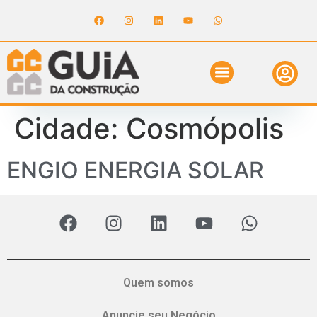
ANUNCIE NO GUIA
REVISTA DIGITAL
SOLICITE ORÇAMENTO
RELATÓRIO DE OBRAS
Cidade:
Cosmópolis
ENGIO ENERGIA SOLAR
Quem somos
Anuncie seu Negócio