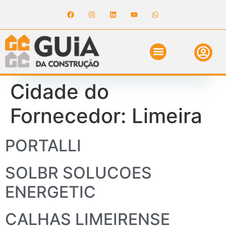
ANUNCIE NO GUIA
REVISTA DIGITAL
SOLICITE ORÇAMENTO
RELATÓRIO DE OBRAS
Cidade do
Fornecedor:
Limeira
PORTALLI
SOLBR SOLUCOES
ENERGETIC
CALHAS LIMEIRENSE