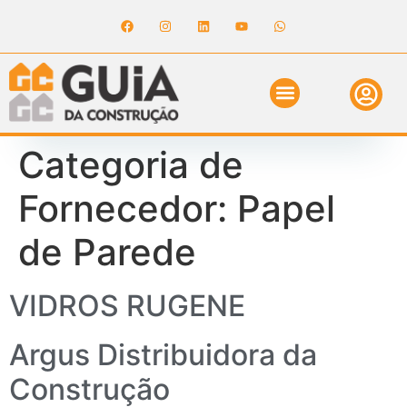
ANUNCIE NO GUIA
REVISTA DIGITAL
SOLICITE ORÇAMENTO
RELATÓRIO DE OBRAS
Categoria de
Fornecedor:
Papel
de Parede
VIDROS RUGENE
Argus Distribuidora da
Construção