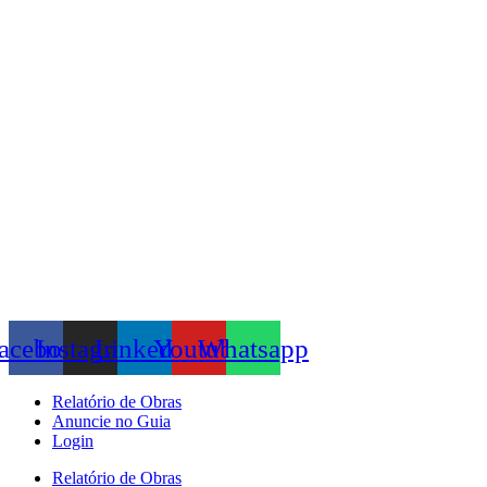
Skip
to
content
acebook
Instagram
Linkedin
Youtube
Whatsapp
Relatório de Obras
Anuncie no Guia
Login
Relatório de Obras