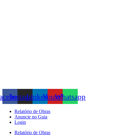
Skip
to
content
acebook
Instagram
Linkedin
Youtube
Whatsapp
Relatório de Obras
Anuncie no Guia
Login
Relatório de Obras