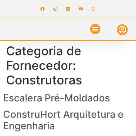
ANUNCIE NO GUIA
REVISTA DIGITAL
SOLICITE ORÇAMENTO
RELATÓRIO DE OBRAS
Categoria de
Fornecedor:
Construtoras
Escalera Pré-Moldados
ConstruHort Arquitetura e
Engenharia