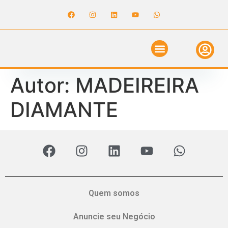
ANUNCIE NO GUIA
REVISTA DIGITAL
SOLICITE ORÇAMENTO
RELATÓRIO DE OBRAS
Autor:
MADEIREIRA
DIAMANTE
Quem somos
Anuncie seu Negócio