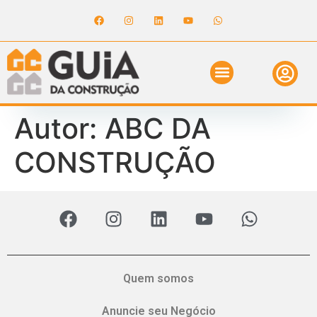
ANUNCIE NO GUIA
REVISTA DIGITAL
SOLICITE ORÇAMENTO
RELATÓRIO DE OBRAS
Autor:
ABC DA
CONSTRUÇÃO
Quem somos
Anuncie seu Negócio