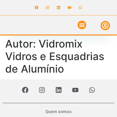
ANUNCIE NO GUIA
REVISTA DIGITAL
SOLICITE ORÇAMENTO
RELATÓRIO DE OBRAS
Autor:
Vidromix
Vidros e Esquadrias
de Alumínio
Quem somos