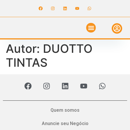
ANUNCIE NO GUIA
REVISTA DIGITAL
SOLICITE ORÇAMENTO
RELATÓRIO DE OBRAS
Autor:
DUOTTO
TINTAS
Quem somos
Anuncie seu Negócio