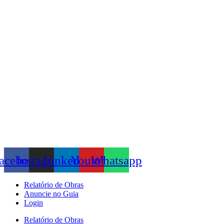
Skip
to
content
acebook
Instagram
Linkedin
Youtube
Whatsapp
Relatório de Obras
Anuncie no Guia
Login
Relatório de Obras