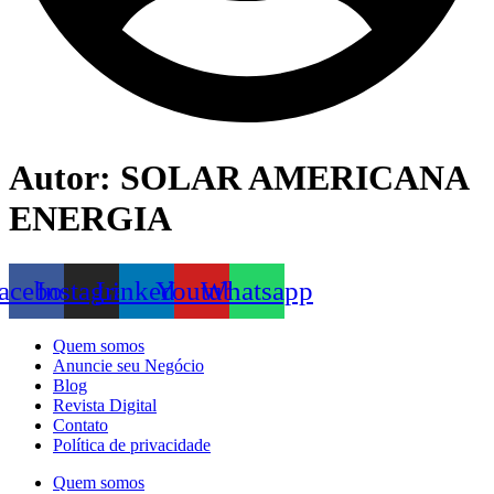
Autor:
SOLAR AMERICANA
ENERGIA
acebook
Instagram
Linkedin
Youtube
Whatsapp
Quem somos
Anuncie seu Negócio
Blog
Revista Digital
Contato
Política de privacidade
Quem somos