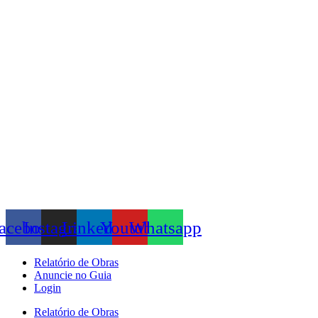
Skip
to
content
acebook
Instagram
Linkedin
Youtube
Whatsapp
Relatório de Obras
Anuncie no Guia
Login
Relatório de Obras