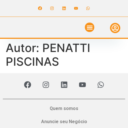
ANUNCIE NO GUIA
REVISTA DIGITAL
SOLICITE ORÇAMENTO
RELATÓRIO DE OBRAS
Autor:
PENATTI
PISCINAS
Quem somos
Anuncie seu Negócio